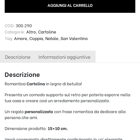
AGGIUNGI AL CARRELLO
COD:
300.290
Categorie:
Altro
,
Cartoline
Tag:
Amore
,
Coppia
,
Natale
,
San Valentino
Descrizione
Informazioni aggiuntive
Descrizione
Romantica
Cartolina
in legno di betulla!
Presenta un comodo supporto sul retro per poterla esporre nella
tua casa e creare così un arredamento personalizzato.
Un regalo
personalizzato
con frase romantica da dedicare alla
persona che ami.
Dimensione prodotto:
15×10 cm.
Verrà consegnato direttamente confezionato in un’ elegante