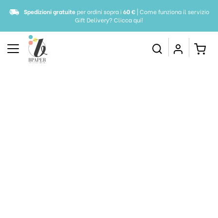
Spedizioni gratuite
per ordini sopra i
60 €
| Come funziona il servizio
Gift Delivery?
Clicca qui!