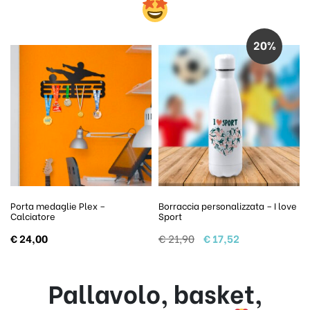
20%
Borraccia personalizzata – I love
Porta medaglie Plex – Pall
Sport
Il prezzo originale era: € 21,90.
Il prezzo attuale è: € 17,52.
€
21,90
€
17,52
€
24,00
Pallavolo, basket,