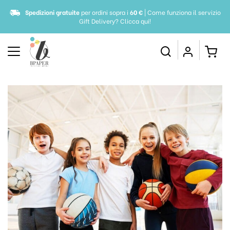
Spedizioni gratuite
per ordini sopra i
60 €
| Come funziona il servizio
Gift Delivery?
Clicca qui!