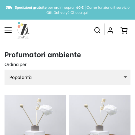
Spedizioni gratuite
per ordini sopra i
60 €
| Come funziona il servizio
Gift Delivery?
Clicca qui!
Profumatori ambiente
Ordina per