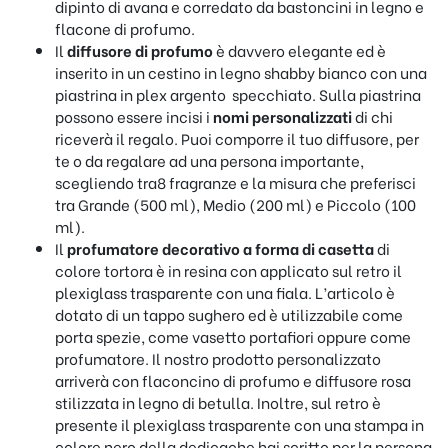
dipinto di avana e corredato da bastoncini in legno e
flacone di profumo.
Il
diffusore di profumo
è davvero elegante ed è
inserito in un cestino in legno shabby bianco con una
piastrina in plex argento specchiato. Sulla piastrina
possono essere incisi i
nomi personalizzati
di chi
riceverà il regalo. Puoi comporre il tuo diffusore, per
te o da regalare ad una persona importante,
scegliendo tra8 fragranze e la misura che preferisci
tra Grande (500 ml), Medio (200 ml) e Piccolo (100
ml).
Il
profumatore decorativo a forma di casetta
di
colore tortora è in resina con applicato sul retro il
plexiglass trasparente con una fiala. L’articolo è
dotato di un tappo sughero ed è utilizzabile come
porta spezie, come vasetto portafiori oppure come
profumatore. Il nostro prodotto personalizzato
arriverà con flaconcino di profumo e diffusore rosa
stilizzata in legno di betulla. Inoltre, sul retro è
presente il plexiglass trasparente con una stampa in
colore nero della dedicache hai scritto per la persona