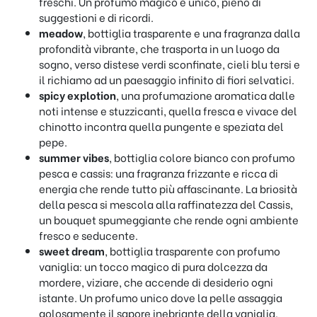
freschi. Un profumo magico e unico, pieno di
suggestioni e di ricordi.
meadow
, bottiglia trasparente e una fragranza dalla
profondità vibrante, che trasporta in un luogo da
sogno, verso distese verdi sconfinate, cieli blu tersi e
il richiamo ad un paesaggio infinito di fiori selvatici.
spicy explotion
, una profumazione aromatica dalle
noti intense e stuzzicanti, quella fresca e vivace del
chinotto incontra quella pungente e speziata del
pepe.
summer vibes
, bottiglia colore bianco con profumo
pesca e cassis: una fragranza frizzante e ricca di
energia che rende tutto più affascinante. La briosità
della pesca si mescola alla raffinatezza del Cassis,
un bouquet spumeggiante che rende ogni ambiente
fresco e seducente.
sweet dream
, bottiglia trasparente con profumo
vaniglia: un tocco magico di pura dolcezza da
mordere, viziare, che accende di desiderio ogni
istante. Un profumo unico dove la pelle assaggia
golosamente il sapore inebriante della vaniglia.