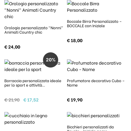
Boccale Birra Personalizzato –
BOCCALE con Iniziale
Orologio personalizzato “Nonni”
Animati Country chic
€
18,00
€
24,00
20%
Borraccia personalizzata ideale
Profumatore decorativo Cubo –
per lo sport e attività…
Nome
Il prezzo originale era: € 21,90.
Il prezzo attuale è: € 17,52.
€
21,90
€
17,52
€
19,90
Bicchieri personalizzati da
Tavola – Iniziale nome