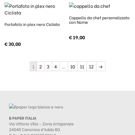
Cappello da chef personalizzato
con Nome
Portafoto in plex nero Ciclista
€
19,00
€
30,00
1
2
3
4
…
10
11
12
→
B PAPER ITALIA
Via Vittorio Villa – Zona Artigianale
24040 Canonica d’Adda BG
C.F. e P.IVA 03150550162