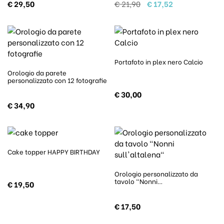
Il prezzo originale era
Il prezzo attua
€
29,50
€
21,90
€
17,52
Portafoto in plex nero Calcio
Orologio da parete
personalizzato con 12 fotografie
€
30,00
€
34,90
Cake topper HAPPY BIRTHDAY
Orologio personalizzato da
tavolo “Nonni…
€
19,50
€
17,50