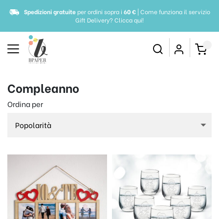
Spedizioni gratuite
per ordini sopra i
60 €
| Come funziona il servizio
Gift Delivery?
Clicca qui!
Compleanno
Ordina per