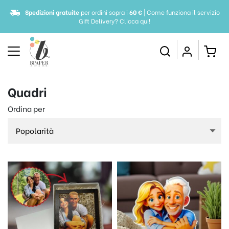
Spedizioni gratuite
per ordini sopra i
60 €
| Come funziona il servizio
Gift Delivery?
Clicca qui!
Quadri
Ordina per