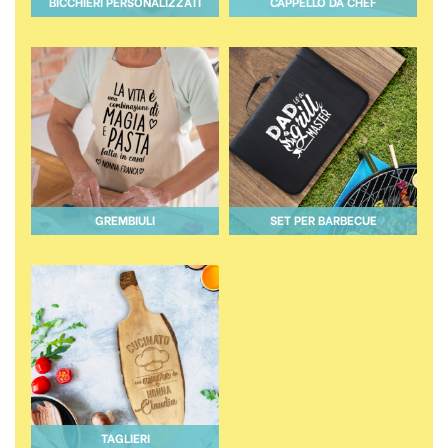
BICCHIERI PERSONALIZZATI
CAPPELLO DA CHEF
GREMBIULI
SET PER BARBECUE
TAGLIERI