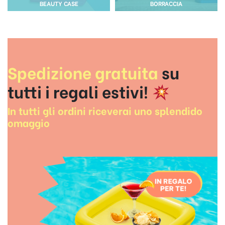
BEAUTY CASE
BORRACCIA
Spedizione gratuita
su
tutti i regali estivi!
In tutti gli ordini riceverai uno splendido
omaggio