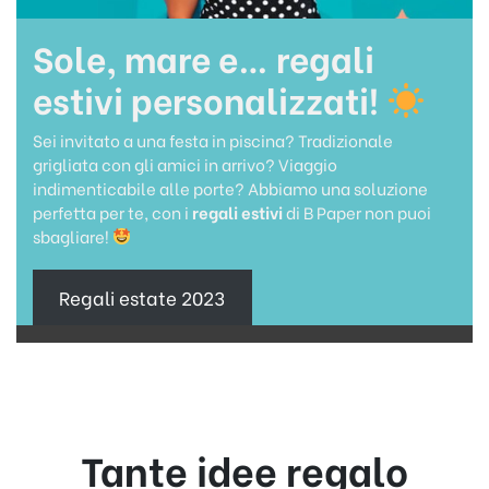
Sole, mare e… regali
estivi personalizzati!
Sei invitato a una festa in piscina? Tradizionale
grigliata con gli amici in arrivo? Viaggio
indimenticabile alle porte? Abbiamo una soluzione
perfetta per te, con i
regali estivi
di B Paper non puoi
sbagliare!
Regali estate 2023
Tante idee regalo