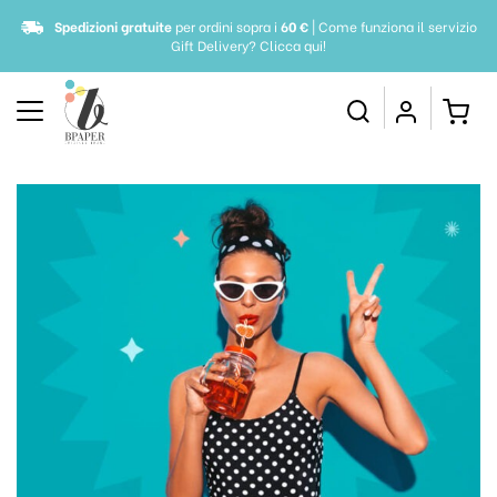
Spedizioni gratuite
per ordini sopra i
60 €
| Come funziona il servizio
Gift Delivery?
Clicca qui!