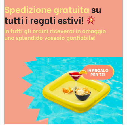
Spedizione gratuita
su
tutti i regali estivi!
In tutti gli ordini riceverai in omaggio
uno splendido
vassoio gonfiabile
!