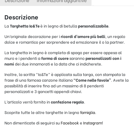
Descrizione
Informazioni aggiuntive
Descrizione
La
Targhetta Io&Te
è in legno di betulla
personalizzabile
.
Un’originale decorazione per i
ricordi d’amore più belli
, un regalo
dolce e romantico per sorprendere ed emozionare il o la partner.
La targhetta in legno è completa di spago per essere appesa al
muro e i pendenti a
forma di cuore
saranno
personalizzati con i
nomi
dei due innamorati e la data che ci indicherete.
Inoltre, la scritta “Io&Te” è applicata sulla targa, con stampata la
frase di una famosa canzone italiana
“Come nelle favole”
. Avete la
possibilità di inserire fino ad un massimo di 8 pendenti
personalizzati e 3 gancetti appendi chiavi.
L’articolo verrà fornito in
confezione regalo
.
Scoprite tutte le altre targhette in legno
famiglia
.
Non dimenticate di seguirci su
Facebook
e
Instagram
!