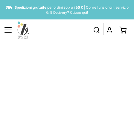
Spedizioni gratuite
per ordini sopra i
60 €
| Come funziona il servizio
Gift Delivery?
Clicca qui!