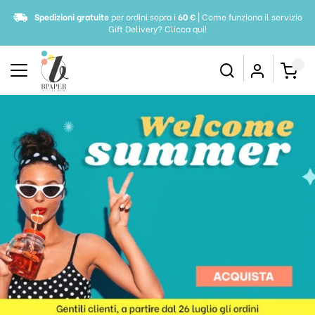
Spedizioni gratuite
per ordini sopra i
60 €
| Come funziona il servizio
Gift Delivery?
Clicca qui!