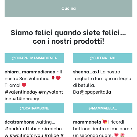
Cucina
Siamo felici quando siete felici…
con i nostri prodotti!
@CHIARA_MAMMADIENEA
@SHEENA_AXL
chiara_mammadienea
~ Il
sheena_axl
La nostra
nostro San Valentino
targhetta famiglia in legno
Ti amo!
di betulla.
#valentineday
#myvalent
Da
@bpaperitalia
ine
#14february
@DCATRAMBONE
@MAMMABELA_
dcatrambone
waiting…
mammabela
I ricordi
#andràtuttobene
#rainbo
battono dentro di me come
w
#waitingforyou
#alice
#
un secondo cuore.