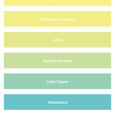
Contenitori e scatole
Altro
Boccali per birra
Cake Topper
Portachiavi