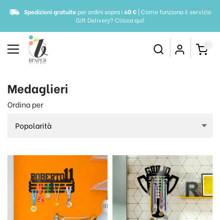
Spedizioni gratuite
per ordini sopra i
60 €
| Come funziona il servizio
Gift Delivery?
Clicca qui!
Medaglieri
Ordina per