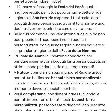
perfetti per brindare in due!
Il 19 marzo si festeggia la
Festa del Papà
, quale
migliore regalo per il tuo papà amante della birra?
Il giorno di
San Patrizio
sorprendi i tuoi amici con i
boccali di birra personalizzati con il loro nome e una
dedica divertente, brindare sarà un vero spasso!
Se la tua mamma è una vera intenditrice di birra non
puoi proprio farti scappare i nostri boccali
personalizzati, con questo regalo riuscirai davvero a
sorprenderla il giorno della
Festa della Mamma
!
La
Festa dei Nonni
è un’ottima occasione per
brindare insieme con i boccali birra personalizzati, un
ottimo modo per dare inizio ai festeggiamenti!
A
Natale
il brindisi non può mancare! Regale ai tuoi
parenti un bellissimo
boccale birra personalizzato
con i loro nomi e scatta una bella foto ricordo, sarà un
momento davvero speciale per tutti!
Per il
compleanno
, non dimenticare i tuoi amici e
parenti intenditori di birra! I nostri
boccali birra
personalizzati
possono essere decorati con le scritte
che preferisci, il nome del festeggiati e tante grafiche