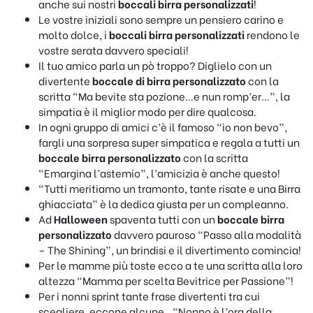
anche sui nostri
boccali birra personalizzati
!
Le vostre iniziali sono sempre un pensiero carino e
molto dolce, i
boccali birra personalizzati
rendono le
vostre serata davvero speciali!
Il tuo amico parla un pò troppo? Diglielo con un
divertente
boccale di birra personalizzato
con la
scritta “Ma bevite sta pozione…e nun romp’er…”, la
simpatia è il miglior modo per dire qualcosa.
In ogni gruppo di amici c’è il famoso “io non bevo”,
fargli una sorpresa super simpatica e regala a tutti un
boccale birra personalizzato
con la scritta
“Emargina l’astemio”, l’amicizia è anche questo!
“Tutti meritiamo un tramonto, tante risate e una Birra
ghiacciata” è la dedica giusta per un compleanno.
Ad
Halloween
spaventa tutti con un
boccale birra
personalizzato
davvero pauroso “Passo alla modalità
– The Shining”, un brindisi e il divertimento comincia!
Per le mamme più toste ecco a te una scritta alla loro
altezza “Mamma per scelta Bevitrice per Passione”!
Per i nonni sprint tante frase divertenti tra cui
scegliere, eccone alcune…“Nonno è l’ora della