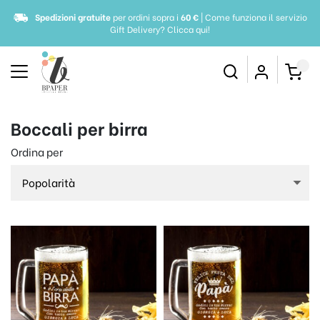
Spedizioni gratuite
per ordini sopra i
60 €
| Come funziona il servizio
Gift Delivery?
Clicca qui!
Boccali per birra
Ordina per