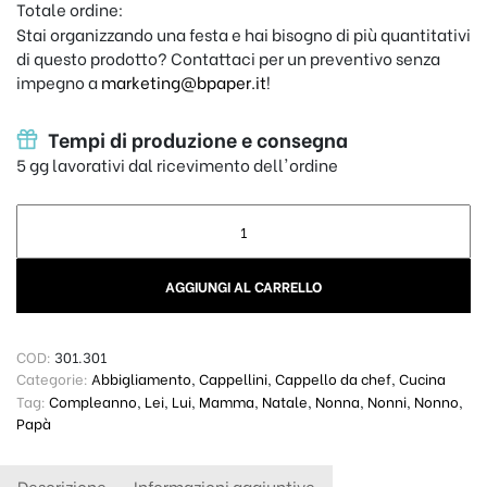
Totale ordine:
Stai organizzando una festa e hai bisogno di più quantitativi
di questo prodotto? Contattaci per un preventivo senza
impegno a
marketing@bpaper.it
!
Tempi di produzione e consegna
5 gg lavorativi dal ricevimento dell'ordine
Cappello da chef - Strapazzami quantity
AGGIUNGI AL CARRELLO
COD:
301.301
Categorie:
Abbigliamento
,
Cappellini
,
Cappello da chef
,
Cucina
Tag:
Compleanno
,
Lei
,
Lui
,
Mamma
,
Natale
,
Nonna
,
Nonni
,
Nonno
,
Papà
Descrizione
Informazioni aggiuntive