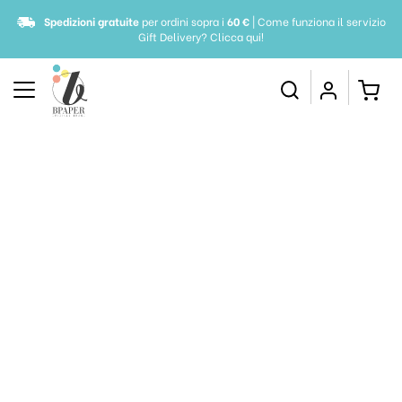
Spedizioni gratuite
per ordini sopra i
60 €
| Come funziona il servizio
Gift Delivery?
Clicca qui!