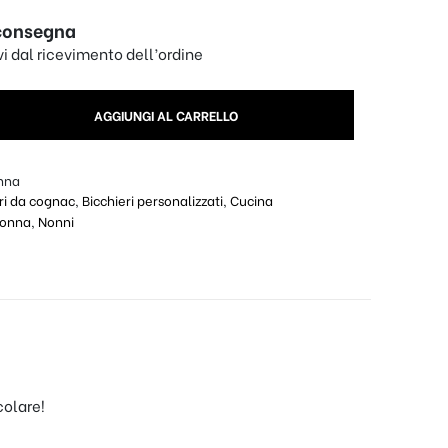
consegna
ivi dal ricevimento dell’ordine
gnac Riserva Personalizzato Nonna - Vintage un ottima annata 
AGGIUNGI AL CARRELLO
nna
ri da cognac
,
Bicchieri personalizzati
,
Cucina
onna
,
Nonni
colare!