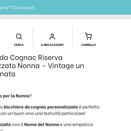
ivery?
Clicca qui!
CERCA
IL MIO ACCOUNT
CARRELLO
 da Cognac Riserva
zzato Nonna – Vintage un
nnata
o per la Nonna
?
do
bicchiere da cognac personalizzato
è perfetto
con un buon vino una festività particolare!
izzato
con il
Nome del Nonna
e una simpatica
e
“.