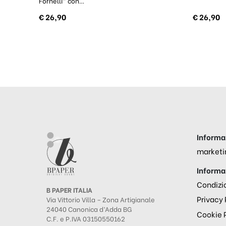
Fornelli” con…
€
26,90
€
26,90
Informaz
marketi
Informaz
Condizio
B PAPER ITALIA
Privacy 
Via Vittorio Villa – Zona Artigianale
24040 Canonica d’Adda BG
Cookie 
C.F. e P.IVA 03150550162