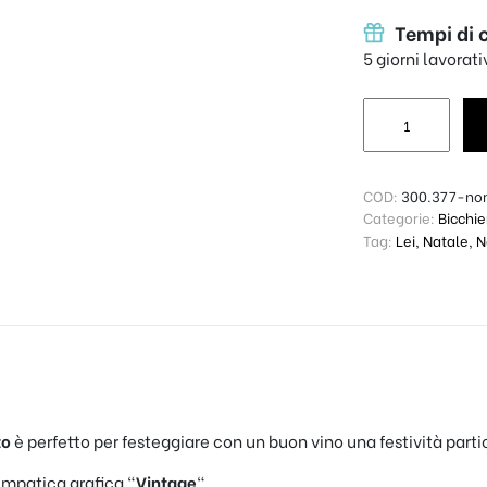
Tempi di 
5 giorni lavorat
Bicchiere da Co
COD:
300.377-no
Categorie:
Bicchie
Tag:
Lei
,
Natale
,
N
to
è perfetto per festeggiare con un buon vino una festività parti
impatica grafica “
Vintage
“.