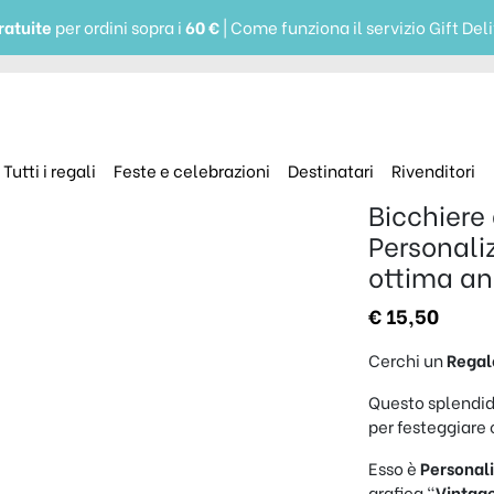
ratuite
per ordini sopra i
60 €
| Come funziona il servizio Gift Del
Tutti i regali
Feste e celebrazioni
Destinatari
Rivenditori
Bicchiere
Personali
ottima a
€
15,50
Cerchi un
Regal
Questo splendi
per festeggiare 
Esso è
Personal
grafica “
Vintag