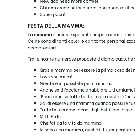
New dad need more coffee!
Chi non crede nei supereroi non conosce il n
Super papà!
FESTA DELLA MAMMA:
La
mamma
è unica e speciale proprio come i nostr
Ce ne sono di tanti colori e con tante personalizzazi
accontentarti!
Tra le nostre numerose proposte ti diamo qualche 
Grazie mamma per essere la prima casa del n
Love you mum!
Niente è impossibile per mamma…
Anche se ti facciamo arrabbiare… ti amiamo!
‘E mamme sò tutte belle, ma’ a nostra è ‘no 
Sai di essere una mamma quando passi le tue 
Tutte le mamme fanno i figli belli, ma la mia
M.I.L.F. dal…
Che fatica la vita da mamma!
Io sono una mamma, qual è il tuo superpote