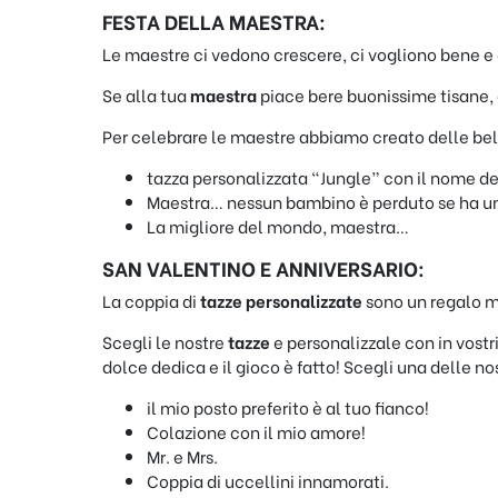
FESTA DELLA MAESTRA:
Le maestre ci vedono crescere, ci vogliono bene e
Se alla tua
maestra
piace bere buonissime tisane, 
Per celebrare le maestre abbiamo creato delle be
tazza personalizzata “Jungle” con il nome dell
Maestra… nessun bambino è perduto se ha un’
La migliore del mondo, maestra…
SAN VALENTINO E ANNIVERSARIO:
La coppia di
tazze personalizzate
sono un regalo m
Scegli le nostre
tazze
e personalizzale con in vostr
dolce dedica e il gioco è fatto! Scegli una delle no
il mio posto preferito è al tuo fianco!
Colazione con il mio amore!
Mr. e Mrs.
Coppia di uccellini innamorati.