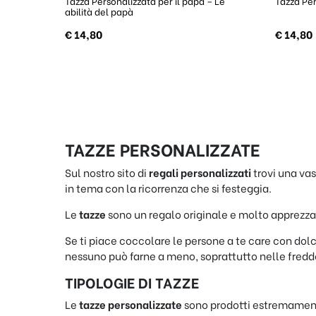
Tazza Personalizzata per il papà – Le
Tazza Per
abilità del papà
€
14,80
€
14,80
TAZZE PERSONALIZZATE
Sul nostro sito di
regali personalizzati
trovi una vas
in tema con la ricorrenza che si festeggia.
Le
tazze
sono un regalo originale e molto apprezzato
Se ti piace coccolare le persone a te care con dolc
nessuno può farne a meno, soprattutto nelle fredde 
TIPOLOGIE DI TAZZE
Le
tazze personalizzate
sono prodotti estremamente 