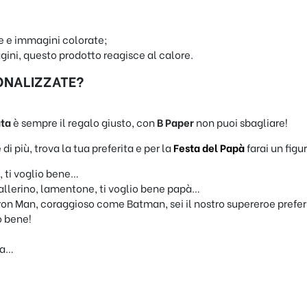
e e immagini colorate;
ini, questo prodotto reagisce al calore.
ONALIZZATE?
ata
è sempre il regalo giusto, con
B Paper
non puoi sbagliare!
i più, trova la tua preferita e per la
Festa del Papà
farai un figu
, ti voglio bene…
 ballerino, lamentone, ti voglio bene papà…
ron Man, coraggioso come Batman, sei il nostro supereroe prefer
o bene!
 a…