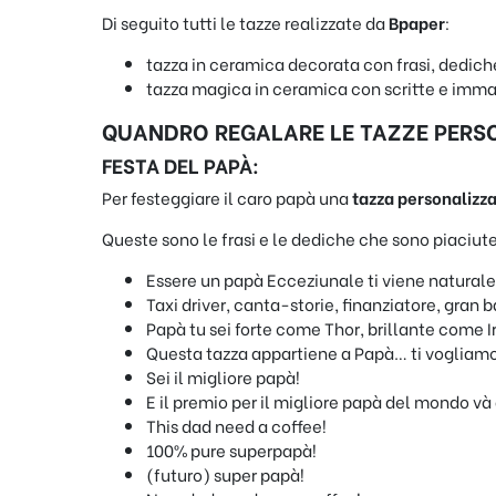
Di seguito tutti le tazze realizzate da
Bpaper
:
tazza in ceramica decorata con frasi, dedich
tazza magica in ceramica con scritte e immag
QUANDRO REGALARE LE TAZZE PERS
FESTA DEL PAPÀ:
Per festeggiare il caro papà una
tazza personalizz
Queste sono le frasi e le dediche che sono piaciute d
Essere un papà Ecceziunale ti viene naturale
Taxi driver, canta-storie, finanziatore, gran
Papà tu sei forte come Thor, brillante come I
Questa tazza appartiene a Papà… ti vogliam
Sei il migliore papà!
E il premio per il migliore papà del mondo và
This dad need a coffee!
100% pure superpapà!
(futuro) super papà!