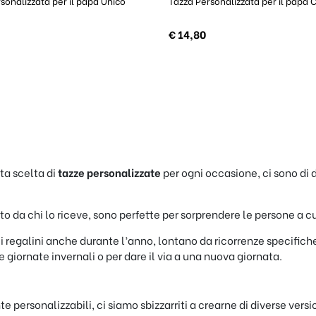
sonalizzata per il papà Unico
Tazza Personalizzata per il papà 
€
14,80
ta scelta di
tazze personalizzate
per ogni occasione, ci sono di 
 da chi lo riceve, sono perfette per sorprendere le persone a cui 
i regalini anche durante l’anno, lontano da ricorrenze specifich
giornate invernali o per dare il via a una nuova giornata.
personalizzabili, ci siamo sbizzarriti a crearne di diverse versio