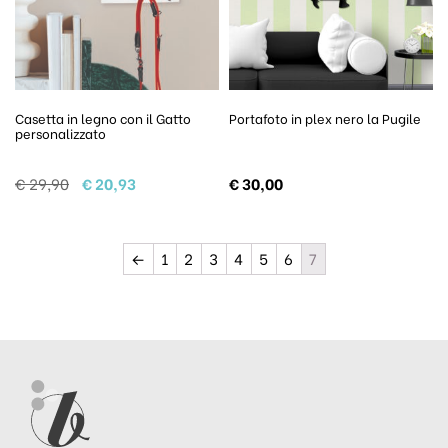
Casetta in legno con il Gatto
Portafoto in plex nero la Pugile
personalizzato
Il prezzo originale era: € 29,90.
Il prezzo attuale è: € 20,93.
€
29,90
€
20,93
€
30,00
←
1
2
3
4
5
6
7