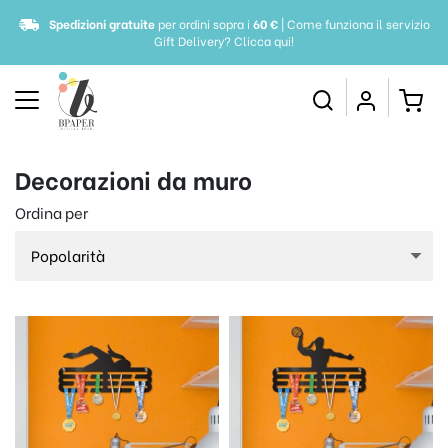
Spedizioni gratuite
per ordini sopra i
60 €
| Come funziona il servizio
Gift Delivery?
Clicca qui!
Decorazioni da muro
Ordina per