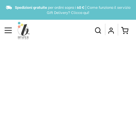
Spedizioni gratuite
per ordini sopra i
60 €
| Come funziona il servizio
Gift Delivery?
Clicca qui!