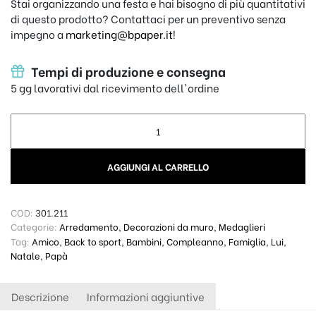
Stai organizzando una festa e hai bisogno di più quantitativi
di questo prodotto? Contattaci per un preventivo senza
impegno a
marketing@bpaper.it
!
Tempi di produzione e consegna
5 gg lavorativi dal ricevimento dell'ordine
Porta medaglie Plex - Basket quantity
AGGIUNGI AL CARRELLO
COD:
301.211
Categorie:
Arredamento
,
Decorazioni da muro
,
Medaglieri
Tag:
Amico
,
Back to sport
,
Bambini
,
Compleanno
,
Famiglia
,
Lui
,
Natale
,
Papà
Descrizione
Informazioni aggiuntive