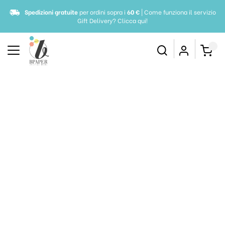
Spedizioni gratuite
per ordini sopra i
60 €
| Come funziona il servizio
Gift Delivery?
Clicca qui!