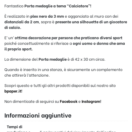
Fantastico
Porta medaglie a tema
“Calciatore”
!
È realizzato in
plex nero da 3 mm
e agganciato al muro con dei
distanziali da 2 cm
, sopra è
presente una silhouette di un giocatore
di calcio.
E’ un’
ottima decorazione per persone che praticano diversi sport
poiché concettualmente si riferisce a
ogni uomo o donna che ama
il proprio sport.
La dimensione del
Porta medaglie
è di 42 x 30 cm circa.
Quando è inserito in una stanza, è sicuramente un complemento
che attirerà l’attenzione.
Scopri questo e tutti gli altri prodotti disponibili sul nostro sito
bpaper.it
!
Non dimenticate di seguirci su
Facebook
e
Instagram
!
Informazioni aggiuntive
Tempi di
produzione e
5 gg lavorativi dal ricevimento dell'ordine