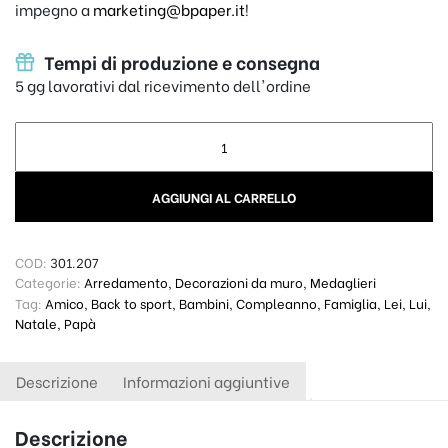
impegno a
marketing@bpaper.it
!
Tempi di produzione e consegna
5 gg lavorativi dal ricevimento dell'ordine
Porta medaglie Plex - Calciatore quantity
AGGIUNGI AL CARRELLO
COD:
301.207
Categorie:
Arredamento
,
Decorazioni da muro
,
Medaglieri
Tag:
Amico
,
Back to sport
,
Bambini
,
Compleanno
,
Famiglia
,
Lei
,
Lui
,
Natale
,
Papà
Descrizione
Informazioni aggiuntive
Descrizione