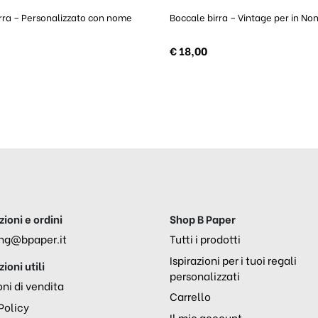
rra – Personalizzato con nome
Boccale birra – Vintage per in No
€
18,00
ioni e ordini
Shop B Paper
ng@bpaper.it
Tutti i prodotti
Ispirazioni per i tuoi regali
ioni utili
personalizzati
ni di vendita
Carrello
Policy
Il mio account