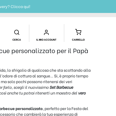
ivery?
Clicca qui!
CERCA
IL MIO ACCOUNT
CARRELLO
cue personalizzato per il Papà
da, lo sfrigolio di qualcosa che sta scottando alla
a l’odore di cottura al sangue… Si, è proprio tempo
, ma solo pochi possono ritenersi dei veri
er farlo, scegli il nuovissimo
Set Barbecue
 così anche tu potrai ritenerti un maestro del
vero
arbecue personalizzato
, perfetto per la Festa del
ccessorio che cambierà la tua esperienza di