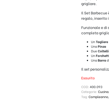
grigliare.
Il Set Barbecue 
regalo, inserito
Funzionale e di s
completa grigli
Un
Tagliere
Una
Pinza
Due
Coltelli
Un
Forchet
Una
Barra
d
Il set personali
Esaurito
COD:
400.093
Categorie:
Cucina
Tag:
Compleanno