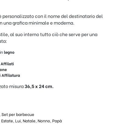
è personalizzato con il nome del destinatario del
 in una grafica minimale e moderna.
tile, al suo interno tutto ciò che serve per una
ata:
in
legno
 Affilati
tone
i
Affilatura
zzato misura
36,5 x 24 cm.
,
Set per barbecue
,
Estate
,
Lui
,
Natale
,
Nonno
,
Papà