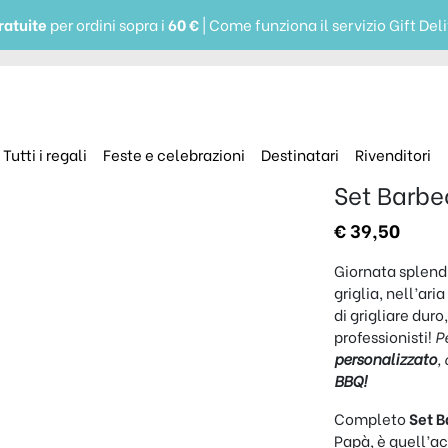
ratuite
per ordini sopra i
60 €
| Come funziona il servizio Gift Del
Tutti i regali
Feste e celebrazioni
Destinatari
Rivenditori
Set Barbe
€
39,50
Giornata splendi
griglia, nell’ari
di grigliare duro
professionisti!
P
personalizzato
,
BBQ!
Completo
Set B
Papà, è quell’a