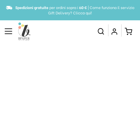
Spedizioni gratuite
per ordini sopra i
60 €
| Come funziona il servizio
Gift Delivery?
Clicca qui!