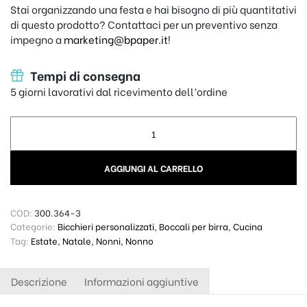
Stai organizzando una festa e hai bisogno di più quantitativi
di questo prodotto? Contattaci per un preventivo senza
impegno a
marketing@bpaper.it
!
Tempi di consegna
5 giorni lavorativi dal ricevimento dell’ordine
Boccale birra - L'ora della Birra quantity
AGGIUNGI AL CARRELLO
COD:
300.364-3
Categorie:
Bicchieri personalizzati
,
Boccali per birra
,
Cucina
Tag:
Estate
,
Natale
,
Nonni
,
Nonno
Descrizione
Informazioni aggiuntive