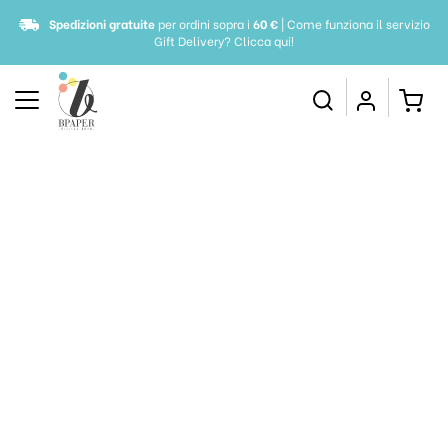
Spedizioni gratuite
per ordini sopra i
60 €
| Come funziona il servizio
Gift Delivery?
Clicca qui!