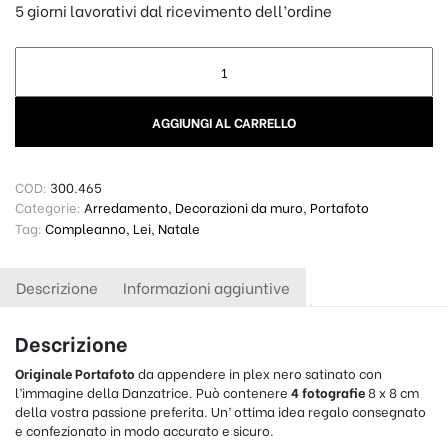
5 giorni lavorativi dal ricevimento dell’ordine
Portafoto in plex nero Danzatrice quantity
AGGIUNGI AL CARRELLO
COD:
300.465
Categorie:
Arredamento
,
Decorazioni da muro
,
Portafoto
Tag:
Compleanno
,
Lei
,
Natale
Descrizione
Informazioni aggiuntive
Descrizione
Originale Portafoto
da appendere in plex nero satinato con
l’immagine della Danzatrice. Può contenere
4 fotografie
8 x 8 cm
della vostra passione preferita. Un’ ottima idea regalo consegnato
e confezionato in modo accurato e sicuro.