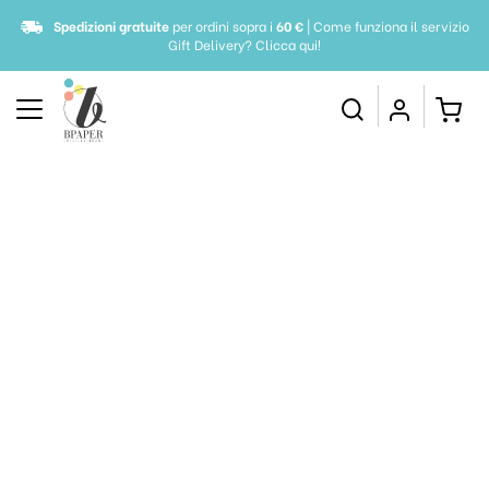
Spedizioni gratuite
per ordini sopra i
60 €
| Come funziona il servizio
Gift Delivery?
Clicca qui!