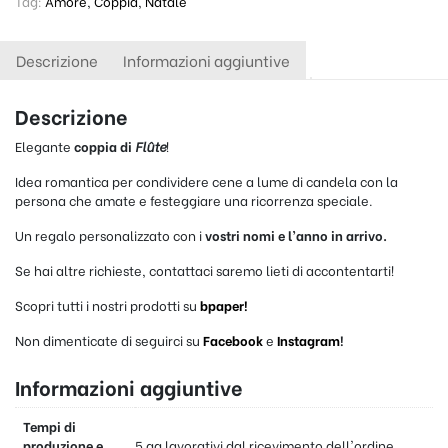
Tag:
Amore
,
Coppia
,
Natale
Descrizione
Informazioni aggiuntive
Descrizione
Elegante
coppia di
Flûte
!
Idea romantica per condividere cene a lume di candela con la
persona che amate e festeggiare una ricorrenza speciale.
Un regalo personalizzato con i
vostri nomi e l’anno in arrivo.
Se hai altre richieste, contattaci saremo lieti di accontentarti!
Scopri tutti i nostri prodotti su
bpaper!
Non dimenticate di seguirci su
Facebook
e
Instagram
!
Informazioni aggiuntive
Tempi di
produzione e
5 gg lavorativi dal ricevimento dell'ordine