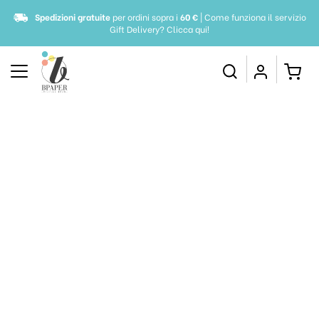
Spedizioni gratuite
per ordini sopra i
60 €
| Come funziona il servizio
Gift Delivery?
Clicca qui!