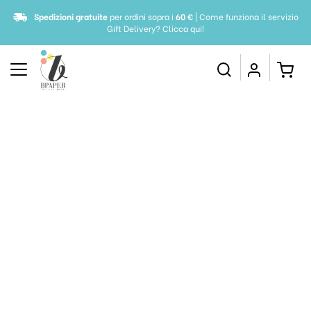
Spedizioni gratuite
per ordini sopra i
60 €
| Come funziona il servizio
Gift Delivery?
Clicca qui!