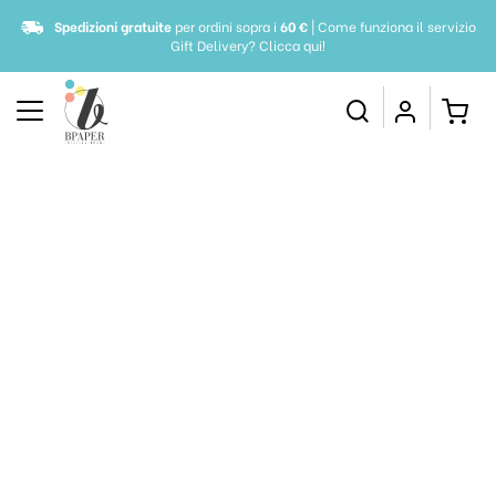
Spedizioni gratuite
per ordini sopra i
60 €
| Come funziona il servizio
Gift Delivery?
Clicca qui!