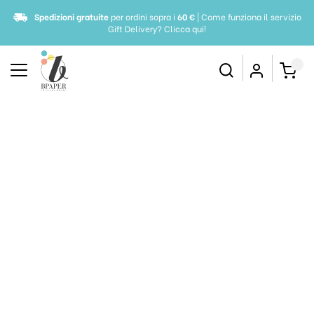
Spedizioni gratuite
per ordini sopra i
60 €
| Come funziona il servizio
Gift Delivery?
Clicca qui!