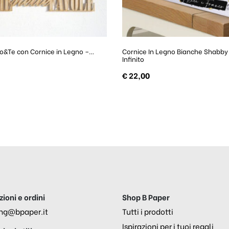
Io&Te con Cornice in Legno –…
Cornice In Legno Bianche Shabb
Infinito
€
22,00
ioni e ordini
Shop B Paper
ng@bpaper.it
Tutti i prodotti
Ispirazioni per i tuoi regali