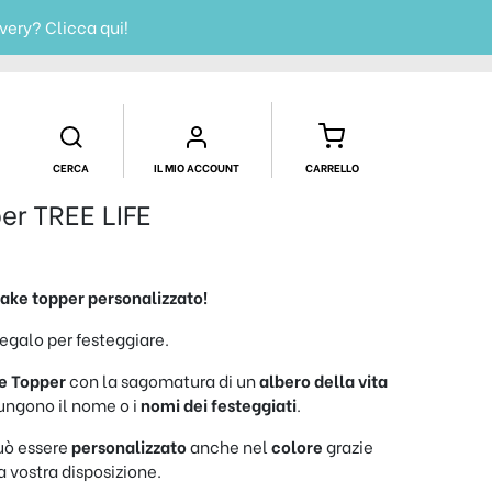
ivery?
Clicca qui!
CERCA
IL MIO ACCOUNT
CARRELLO
er TREE LIFE
ake topper
personalizzato!
egalo per festeggiare.
e Topper
con la sagomatura di un
albero della vita
iungono il nome o i
nomi dei festeggiati
.
può essere
personalizzato
anche nel
colore
grazie
a vostra disposizione.