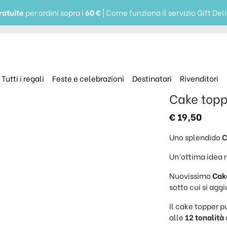
ratuite
per ordini sopra i
60 €
| Come funziona il servizio Gift Del
Tutti i regali
Feste e celebrazioni
Destinatari
Rivenditori
Cake topp
€
19,50
Uno splendido
C
Un’ottima idea r
Nuovissimo
Cak
sotto cui si agg
Il cake topper 
alle
12 tonalità