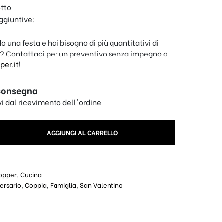
otto
ggiuntive:
o una festa e hai bisogno di più quantitativi di
? Contattaci per un preventivo senza impegno a
er.it
!
consegna
ivi dal ricevimento dell'ordine
E LIFE quantity
AGGIUNGI AL CARRELLO
opper
,
Cucina
ersario
,
Coppia
,
Famiglia
,
San Valentino