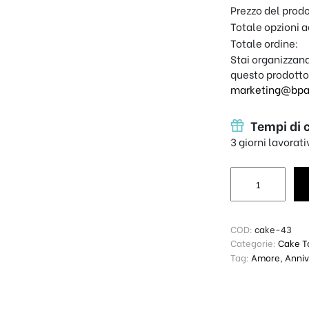
Prezzo del prod
Totale opzioni a
Totale ordine:
Stai organizzand
questo prodotto
marketing@bpap
Tempi di 
3 giorni lavorat
Cake topper TRE
COD:
cake-43
Categorie:
Cake T
Tag:
Amore
,
Anniv