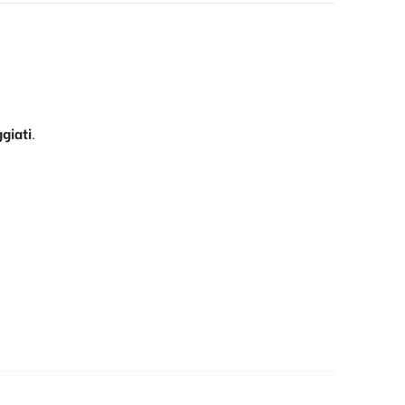
giati
.