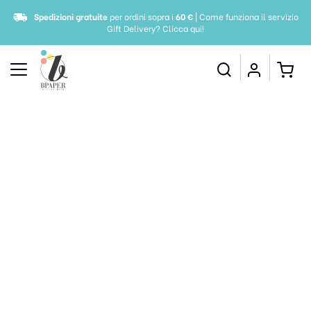
Spedizioni gratuite
per ordini sopra i
60 €
| Come funziona il servizio
Gift Delivery?
Clicca qui!