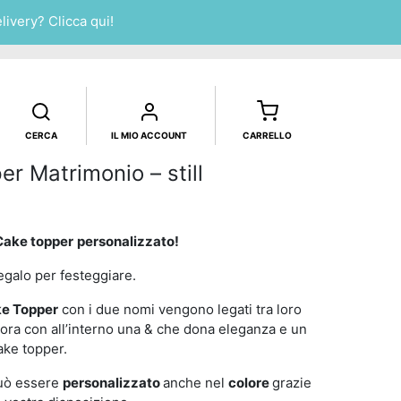
elivery?
Clicca qui!
CERCA
IL MIO ACCOUNT
CARRELLO
r Matrimonio – still
Cake topper
personalizzato!
egalo per festeggiare.
e Topper
con i due nomi vengono legati tra loro
cora con all’interno una & che dona eleganza e un
ake topper.
può essere
personalizzato
anche nel
colore
grazie