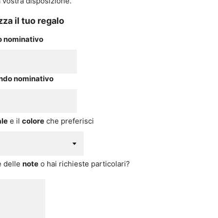
a vostra disposizione.
za il tuo regalo
o nominativo
ndo nominativo
ale
e il
colore
che preferisci
e delle
note
o hai richieste particolari?