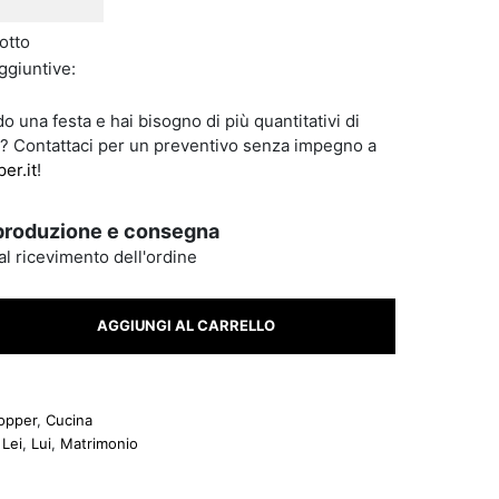
otto
ggiuntive:
o una festa e hai bisogno di più quantitativi di
? Contattaci per un preventivo senza impegno a
er.it
!
produzione e consegna
dal ricevimento dell'ordine
imonio - still quantity
AGGIUNGI AL CARRELLO
opper
,
Cucina
,
Lei
,
Lui
,
Matrimonio