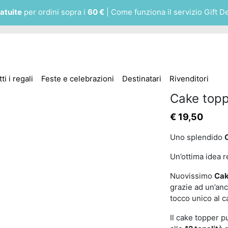
atuite
per ordini sopra i
60 €
| Come funziona il servizio Gift D
ti i regali
Feste e celebrazioni
Destinatari
Rivenditori
Cake toppe
€
19,50
Uno splendido
Un’ottima idea r
Nuovissimo
Cak
grazie ad un’an
tocco unico al c
Il cake topper 