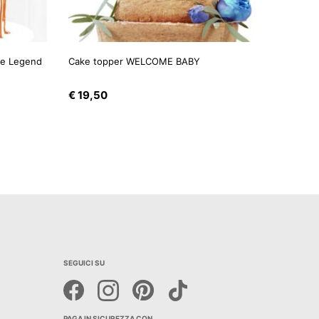
he Legend
Cake topper WELCOME BABY
€
19,50
SEGUICI SU
PAGA IN SICUREZZA CON