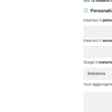
alle
12 tonalità
Personaliz
Inserisci il
prim
Inserisci il
seco
Scegli il
materi
Vuoi aggiunger