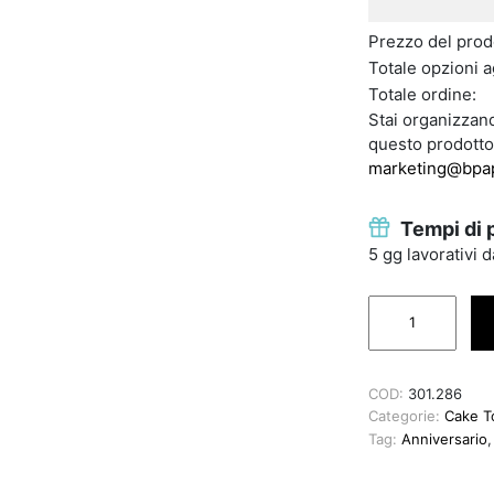
Prezzo del prod
Totale opzioni a
Totale ordine:
Stai organizzand
questo prodotto
marketing@bpap
Tempi di 
5 gg lavorativi 
Cake topper Matr
COD:
301.286
Categorie:
Cake T
Tag:
Anniversario