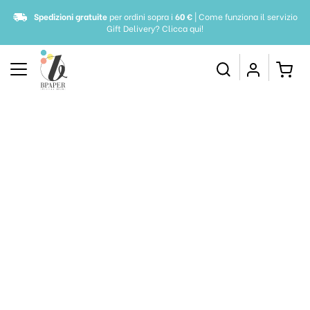
Spedizioni gratuite
per ordini sopra i
60 €
| Come funziona il servizio
Gift Delivery?
Clicca qui!