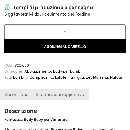
Tempi di produzione e consegna
5 gg lavorativi dal ricevimento dell'ordine
Body Baby - Premere per Ridere quantity
AGGIUNGI AL CARRELLO
COD:
301.650
Categorie:
Abbigliamento
,
Body per bambini
Tag:
Bambini
,
Compleanno
,
Estate
,
Famiglia
,
Lei
,
Mamma
,
Natale
Descrizione
Informazioni aggiuntive
Descrizione
Fantastico
Body Baby per l’infanzia.
Stampato con la grafica
“Premere per Ridere”,
il suo concept è