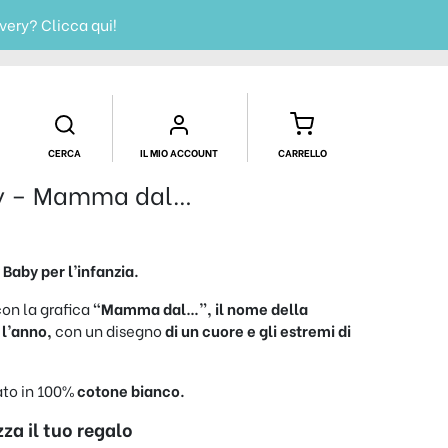
ivery?
Clicca qui!
CERCA
IL MIO ACCOUNT
CARRELLO
y – Mamma dal…
 Baby per l’infanzia.
con la grafica
“Mamma dal…”, il nome della
l’anno,
con un disegno
di un cuore e gli estremi di
zato in 100%
cotone bianco.
za il tuo regalo