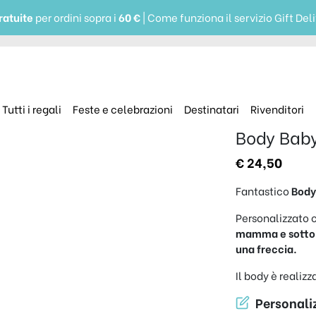
ratuite
per ordini sopra i
60 €
| Come funziona il servizio Gift Del
Tutti i regali
Feste e celebrazioni
Destinatari
Rivenditori
Body Bab
€
24,50
Fantastico
Body
Personalizzato 
mamma e sotto 
una freccia.
Il body è realiz
Personaliz