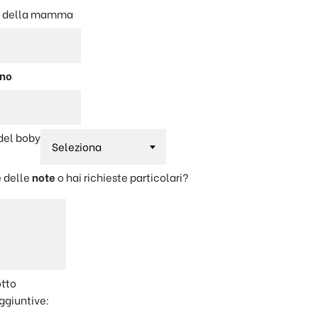
e
della mamma
nno
 del boby
 delle
note
o hai richieste particolari?
otto
ggiuntive: