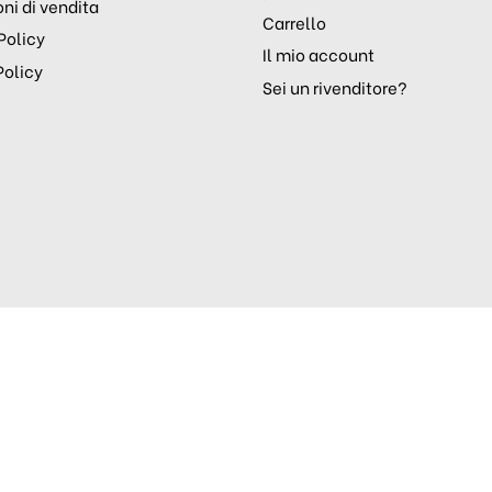
ni di vendita
Carrello
Policy
Il mio account
Policy
Sei un rivenditore?
Realizzazione siti web
Purelab