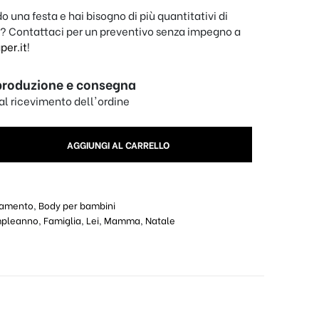
o una festa e hai bisogno di più quantitativi di
? Contattaci per un preventivo senza impegno a
er.it
!
produzione e consegna
dal ricevimento dell'ordine
ma dal... quantity
AGGIUNGI AL CARRELLO
iamento
,
Body per bambini
pleanno
,
Famiglia
,
Lei
,
Mamma
,
Natale