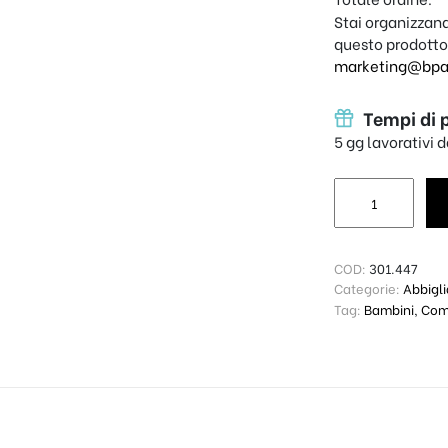
Stai organizzand
questo prodotto
marketing@bpap
Tempi di 
5 gg lavorativi 
Body Baby - Mam
COD:
301.447
Categorie:
Abbigl
Tag:
Bambini
,
Com