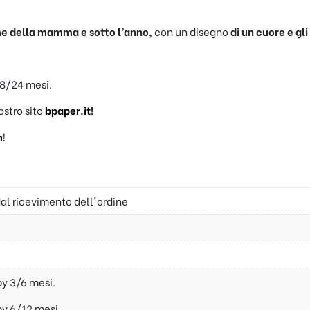
e della mamma e sotto l’anno,
con un disegno
di un cuore e gli
18/24 mesi.
nostro sito
bpaper.it
!
m
!
dal ricevimento dell'ordine
y 3/6 mesi.
y 6/12 mesi.