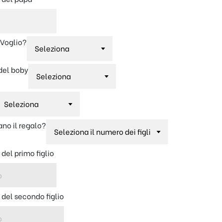
 Voglio?
 del boby
ano il regalo?
e
del primo figlio
e
del secondo figlio