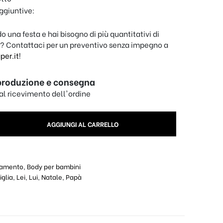
ggiuntive:
o una festa e hai bisogno di più quantitativi di
? Contattaci per un preventivo senza impegno a
er.it
!
produzione e consegna
dal ricevimento dell'ordine
io Papà quantity
AGGIUNGI AL CARRELLO
iamento
,
Body per bambini
glia
,
Lei
,
Lui
,
Natale
,
Papà