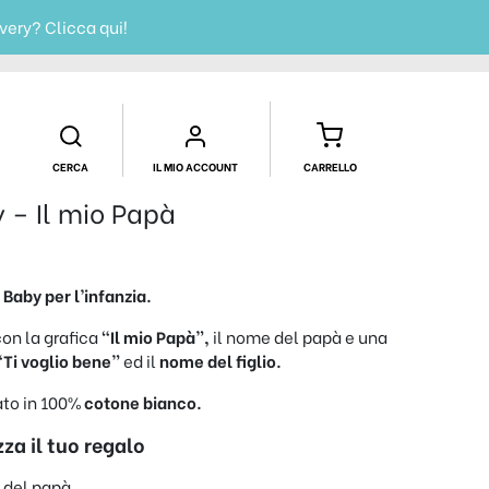
ivery?
Clicca qui!
CERCA
IL MIO ACCOUNT
CARRELLO
 – Il mio Papà
 Baby per l’infanzia.
con la grafica
“Il mio Papà”,
il nome del papà e una
Ti voglio bene”
ed il
nome del figlio.
zato in 100%
cotone bianco.
za il tuo regalo
e
del papà