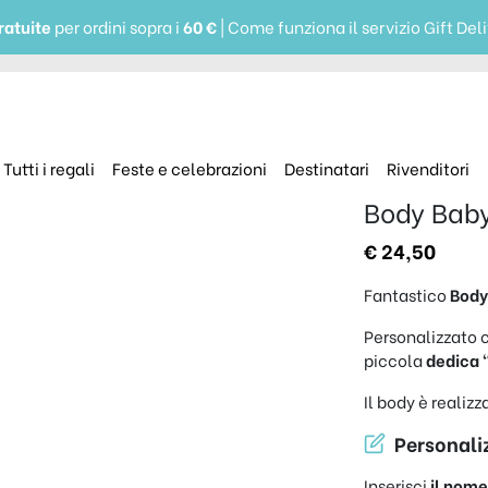
ratuite
per ordini sopra i
60 €
| Come funziona il servizio Gift Del
Tutti i regali
Feste e celebrazioni
Destinatari
Rivenditori
Body Baby
€
24,50
Fantastico
Body
Personalizzato 
piccola
dedica “
Il body è realiz
Personaliz
Inserisci
il nom