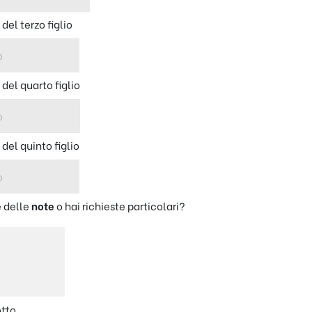
e
del terzo figlio
e
del quarto figlio
e
del quinto figlio
 delle
note
o hai richieste particolari?
otto