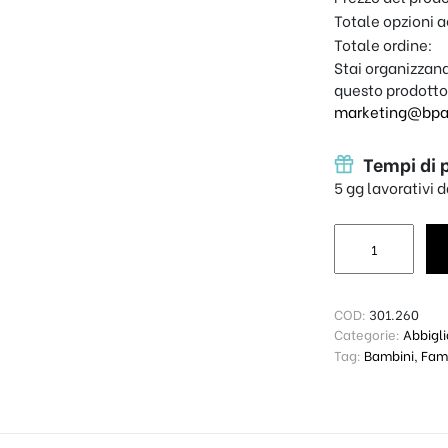
Totale opzioni a
Totale ordine:
Stai organizzand
questo prodotto
marketing@bpap
Tempi di 
5 gg lavorativi 
Body Baby - Il m
COD:
301.260
Categorie:
Abbigl
Tag:
Bambini
,
Fami