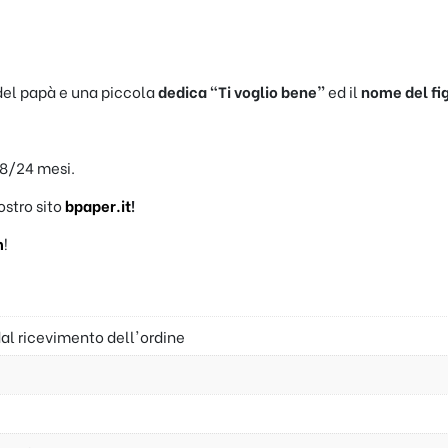
del papà e una piccola
dedica “Ti voglio bene”
ed il
nome del fig
18/24 mesi.
nostro sito
bpaper.it
!
m
!
dal ricevimento dell'ordine