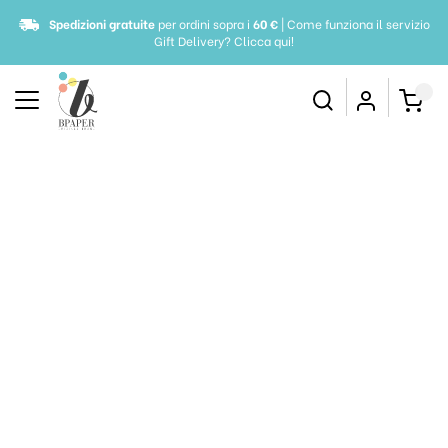
Spedizioni gratuite
per ordini sopra i
60 €
| Come funziona il servizio
Gift Delivery?
Clicca qui!