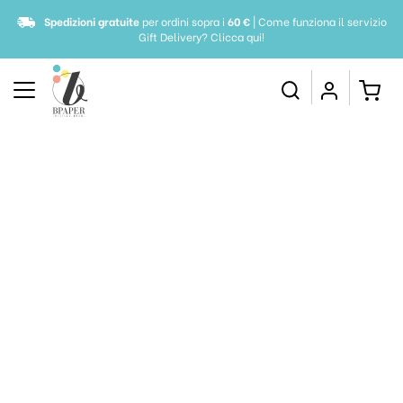
Spedizioni gratuite
per ordini sopra i
60 €
| Come funziona il servizio
Gift Delivery?
Clicca qui!