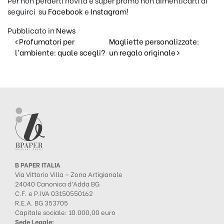
seguirci su
Facebook
e
Instagram
!
Pubblicato in
News
Navigazione articoli
Profumatori per
Magliette personalizzate:
l’ambiente: quale scegli?
un regalo originale
B PAPER ITALIA
Via Vittorio Villa – Zona Artigianale
24040 Canonica d’Adda BG
C.F. e P.IVA 03150550162
R.E.A. BG 353705
Capitale sociale: 10.000,00 euro
Sede Legale: