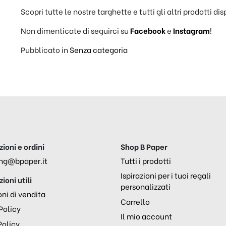
Scopri tutte le nostre targhette e tutti gli altri prodotti dis
Non dimenticate di seguirci su
Facebook
e
Instagram
!
Pubblicato in
Senza categoria
ioni e ordini
Shop B Paper
ng@bpaper.it
Tutti i prodotti
Ispirazioni per i tuoi regali
ioni utili
personalizzati
ni di vendita
Carrello
Policy
Il mio account
Policy