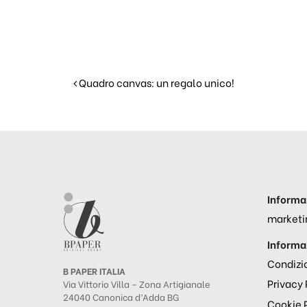
Navigazione articoli
Quadro canvas: un regalo unico!
Informaz
marketi
Informaz
Condizio
B PAPER ITALIA
Privacy 
Via Vittorio Villa – Zona Artigianale
24040 Canonica d’Adda BG
Cookie 