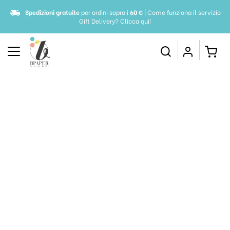
Spedizioni gratuite
per ordini sopra i
60 €
| Come funziona il servizio
Gift Delivery?
Clicca qui!