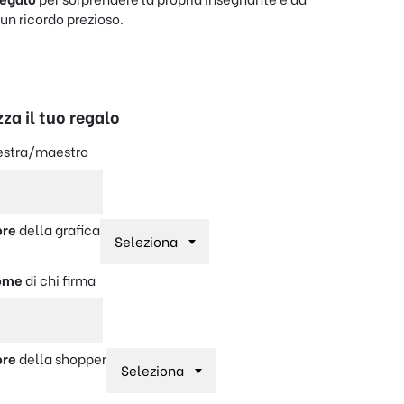
un ricordo prezioso.
za il tuo regalo
estra/maestro
ore
della grafica
ome
di chi firma
ore
della shopper