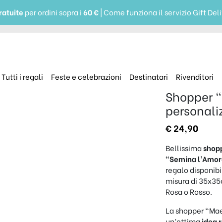
ratuite
per ordini sopra i
60 €
| Come funziona il servizio Gift Del
Tutti i regali
Feste e celebrazioni
Destinatari
Rivenditori
Shopper 
personali
€
24,90
Bellissima
shop
“Semina l’Amor
regalo disponibil
misura di 35x35c
Rosa o Rosso.
La shopper “Mae
un’ottima
idea 