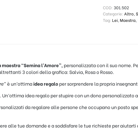
COD:
301.502
Categorie:
Altro
,
Tag:
Lei
,
Maestra
,
la maestra “Semina l’Amore”,
personalizzata con il suo nome. Per
rettanti 3 colori della grafica: Salvia, Rosa o Rosso.
re”
è un’ottima
idea regalo
per sorprendere la propria insegnant
. Un’ottima idea regalo per stupire con un dono personalizzato af
personalizzati da regalare alle persone che occupano un posto sp
dere alle tue domande e a soddisfare le tue richieste per aiutarti