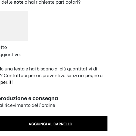
 delle
note
o hai richieste particolari?
otto
ggiuntive:
o una festa e hai bisogno di più quantitativi di
? Contattaci per un preventivo senza impegno a
er.it
!
produzione e consegna
dal ricevimento dell'ordine
a" Semina l'Amore personalizzata quantity
AGGIUNGI AL CARRELLO