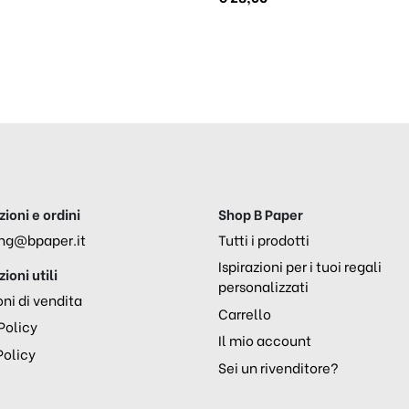
ioni e ordini
Shop B Paper
ng@bpaper.it
Tutti i prodotti
Ispirazioni per i tuoi regali
ioni utili
personalizzati
ni di vendita
Carrello
Policy
Il mio account
Policy
Sei un rivenditore?