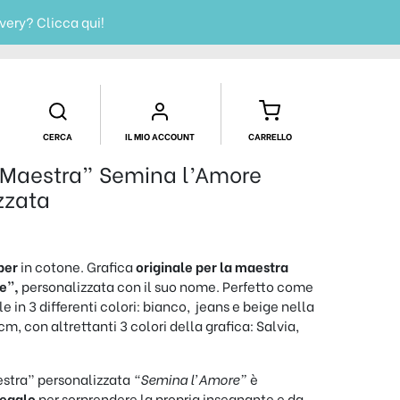
ivery?
Clicca qui!
CERCA
IL MIO ACCOUNT
CARRELLO
“Maestra” Semina l’Amore
zzata
per
in cotone. Grafica
originale per la maestra
e”,
personalizzata con il suo nome. Perfetto come
e in 3 differenti colori: bianco, jeans e beige nella
m, con altrettanti 3 colori della grafica: Salvia,
stra” personalizzata
“Semina l’Amore”
è
regalo
per sorprendere la propria insegnante e da