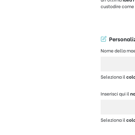
custodire come 
Personaliz
Nome della ma
Seleziona il
col
Inserisci qui il
n
Seleziona il
col