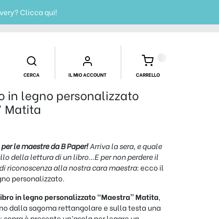
ivery?
Clicca qui!
CERCA
IL MIO ACCOUNT
CARRELLO
o in legno personalizzato
 Matita
i per le maestre da B Paper!
Arriva la sera, e quale
o della lettura di un libro…E per non perdere il
di riconoscenza alla nostra cara maestra:
ecco il
gno personalizzato.
ibro in legno personalizzato “Maestra” Matita
,
gno dalla sagoma rettangolare e sulla testa una
; sopra è presente un’asola per legare un