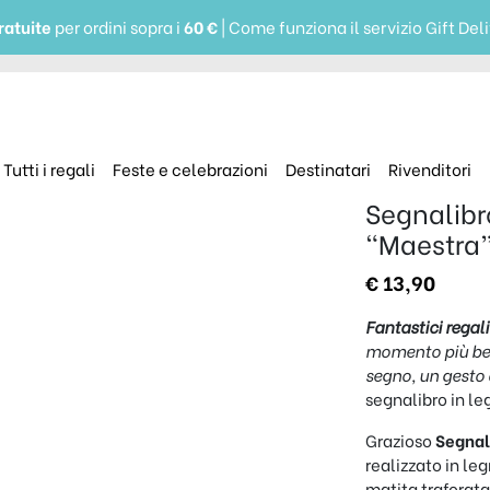
ratuite
per ordini sopra i
60 €
| Come funziona il servizio Gift Del
Tutti i regali
Feste e celebrazioni
Destinatari
Rivenditori
Segnalibr
“Maestra”
€
13,90
Fantastici regal
momento più bell
segno, un gesto 
segnalibro in le
Grazioso
Segnal
realizzato in le
matita traforata