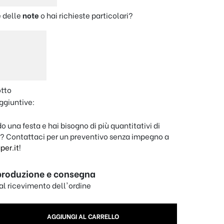
 delle
note
o hai richieste particolari?
otto
ggiuntive:
o una festa e hai bisogno di più quantitativi di
? Contattaci per un preventivo senza impegno a
er.it
!
produzione e consegna
dal ricevimento dell'ordine
egno personalizzato "Maestra" Matita quantity
AGGIUNGI AL CARRELLO