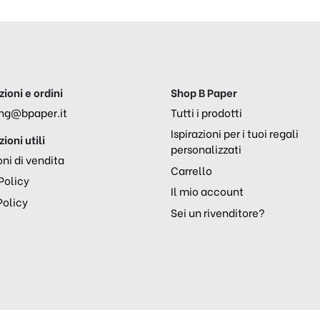
ioni e ordini
Shop B Paper
ng@bpaper.it
Tutti i prodotti
Ispirazioni per i tuoi regali
ioni utili
personalizzati
ni di vendita
Carrello
Policy
Il mio account
Policy
Sei un rivenditore?