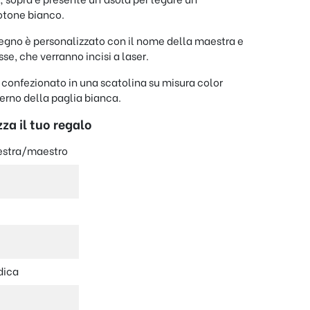
otone bianco.
 legno è personalizzato con il nome della maestra e
sse, che verranno incisi a laser.
à confezionato in una scatolina su misura color
nterno della paglia bianca.
za il tuo regalo
estra/maestro
o
dica