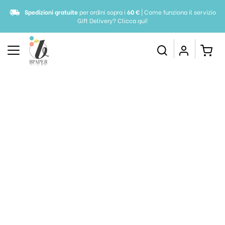
Spedizioni gratuite
per ordini sopra i
60 €
| Come funziona il servizio
Gift Delivery?
Clicca qui!