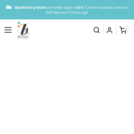
Spedizioni gratuite
per ordini sopra i
60 €
| Come funziona il servizio
Gift Delivery?
Clicca qui!