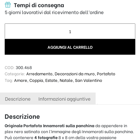
Tempi di consegna
5 giorni lavorativi dal ricevimento dell’ordine
Portafoto in plex nero Innamorati sulla panchina quantity
AGGIUNGI AL CARRELLO
COD:
300.468
Categorie:
Arredamento
,
Decorazioni da muro
,
Portafoto
Tag:
Amore
,
Coppia
,
Estate
,
Natale
,
San Valentino
Descrizione
Informazioni aggiuntive
Descrizione
Originale Portafoto Innamorati sulla panchina
da appendere in
plex nero satinato con l’immagine degli Innamorati sulla panchina.
Può contenere
4 fotografie
8 x 8 cm della vostra passione