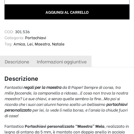
AGGIUNGI AL CARRELLO
COD:
301.536
Categoria:
Portachiavi
Tag:
Amica
,
Lei
,
Maestra
,
Natale
Descrizione
Informazioni aggiuntive
Descrizione
Fantastici
regali per la maestra
da B Paper! Sempre di corsa, tra
mille faccende, la campanella a ridosso…E cosa non trova la nostra
maestra? Le sue chiavi, e senza quelle sembra la fine…Ma poi si
ricorda che i suoi cari alunni hanno scelto un bellissimo
portachiavi
personalizzato
per lei, lo vede lì nella borsa, e l’ansia la chiude fuori
di casa!
Fantastico
Portachiavi personalizzato “Maestra” Mela
, realizzato in
legno di ontano da 5 mm, è montato con doppio anello in acciaio