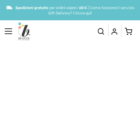
Spedizioni gratuite
per ordini sopra i
60 €
| Come funziona il servizio
Gift Delivery?
Clicca qui!