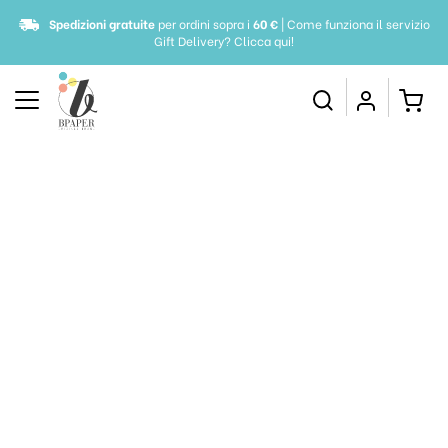
Spedizioni gratuite
per ordini sopra i
60 €
| Come funziona il servizio
Gift Delivery?
Clicca qui!