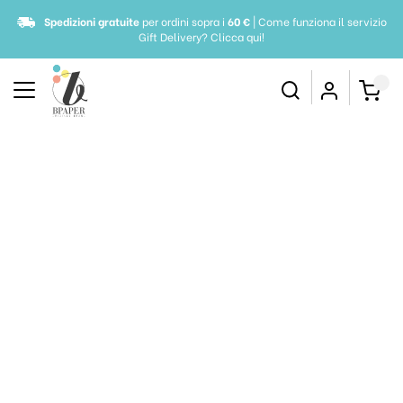
Spedizioni gratuite
per ordini sopra i
60 €
| Come funziona il servizio
Gift Delivery?
Clicca qui!