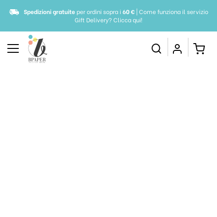
Spedizioni gratuite
per ordini sopra i
60 €
| Come funziona il servizio
Gift Delivery?
Clicca qui!