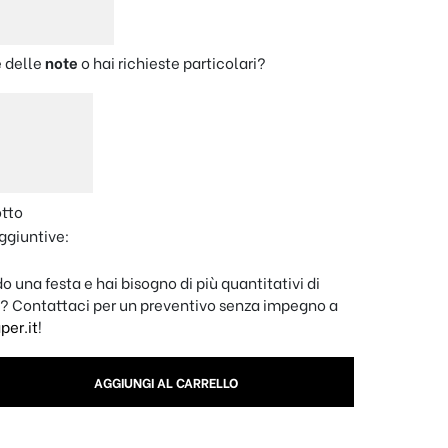
 delle
note
o hai richieste particolari?
otto
ggiuntive:
o una festa e hai bisogno di più quantitativi di
? Contattaci per un preventivo senza impegno a
er.it
!
onalizzato Eco - "Mamma Hot" quantity
AGGIUNGI AL CARRELLO