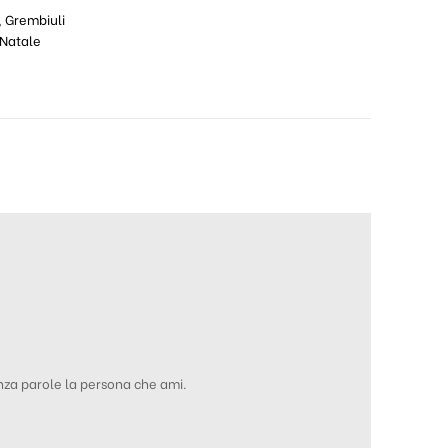
,
Grembiuli
Natale
enza parole la persona che ami.