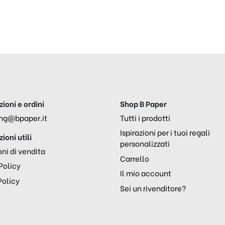
ioni e ordini
Shop B Paper
ng@bpaper.it
Tutti i prodotti
Ispirazioni per i tuoi regali
ioni utili
personalizzati
ni di vendita
Carrello
Policy
Il mio account
Policy
Sei un rivenditore?