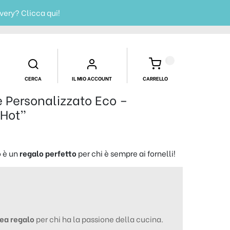
ivery?
Clicca qui!
CERCA
IL MIO ACCOUNT
CARRELLO
 Personalizzato Eco –
Hot”
o è un
regalo perfetto
per chi è sempre ai fornelli!
dea regalo
per chi ha la passione della cucina.