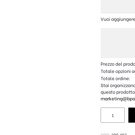
Vuoi aggiungere
Prezzo del prod
Totale opzioni a
Totale ordine:
Stai organizzand
questo prodotto
marketing@bpap
Grembiule Pers
COD:
300.452