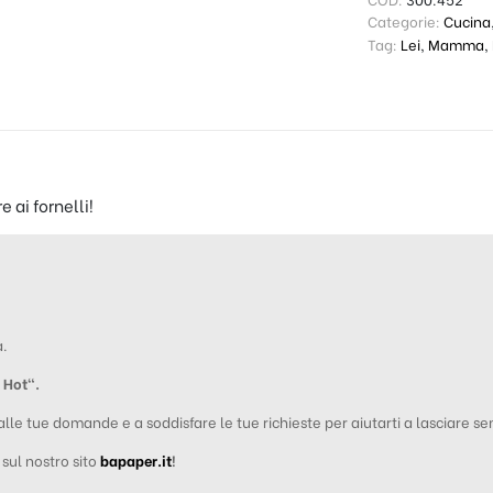
Categorie:
Cucina
Tag:
Lei
,
Mamma
,
 ai fornelli!
a.
Hot
“
.
 alle tue domande e a soddisfare le tue richieste per aiutarti a lasciare s
i sul nostro sito
bapaper.it
!