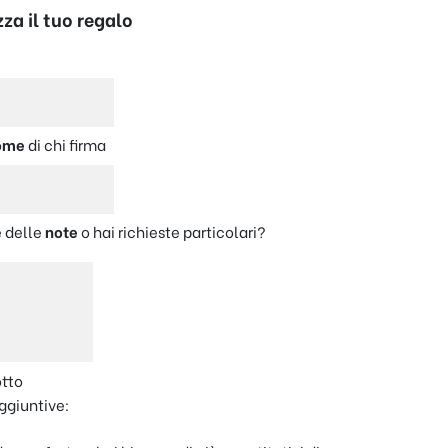
za il tuo regalo
e
ome
di chi firma
 delle
note
o hai richieste particolari?
otto
ggiuntive: