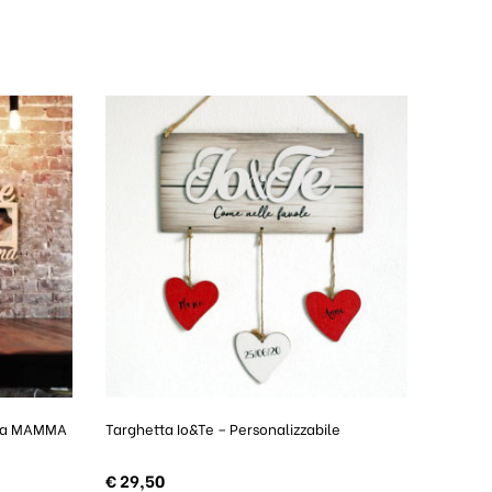
stra MAMMA
Targhetta Io&Te – Personalizzabile
€
29,50