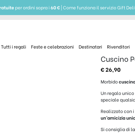
ratuite
per ordini sopra i
60 €
| Come funziona il servizio Gift Del
Tutti i regali
Feste e celebrazioni
Destinatari
Rivenditori
Cuscino P
€
26,90
Morbido
cuscino
Un regalo unico
speciale qualsi
Realizzato con 
un’amicizia uni
Si consiglia di l