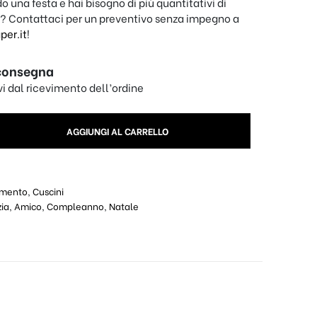
o una festa e hai bisogno di più quantitativi di
? Contattaci per un preventivo senza impegno a
er.it
!
consegna
ivi dal ricevimento dell’ordine
lizzato dell'amicizia quantity
AGGIUNGI AL CARRELLO
amento
,
Cuscini
zia
,
Amico
,
Compleanno
,
Natale