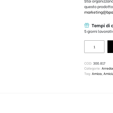
Stai organizzand
questo prodotto
marketing@bpap
Tempi di 
5 giorni lavorat
Cuscino Persona
COD:
300.817
Categorie:
Arred
Tag:
Amica
,
Amici