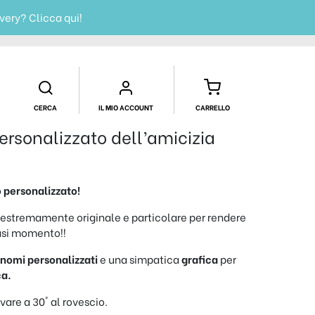
ivery?
Clicca qui!
CERCA
IL MIO ACCOUNT
CARRELLO
ersonalizzato dell’amicizia
 personalizzato!
 estremamente originale e particolare per rendere
asi momento!!
i
nomi personalizzati
e una simpatica
grafica
per
ca.
avare a 30° al rovescio.