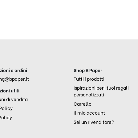
ioni e ordini
Shop B Paper
ng@bpaper.it
Tutti i prodotti
Ispirazioni per i tuoi regali
ioni utili
personalizzati
ni di vendita
Carrello
Policy
Il mio account
Policy
Sei un rivenditore?