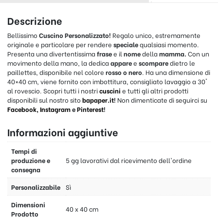
Descrizione
Bellissimo
Cuscino Personalizzato!
Regalo unico, estremamente
originale e particolare per rendere
speciale
qualsiasi momento.
Presenta una divertentissima
frase
e il
nome
della
mamma.
Con un
movimento della mano, la dedica
appare
e
scompare
dietro le
paillettes, disponibile nel colore
rosso o nero
. Ha una dimensione di
40×40 cm, viene fornito con imbottitura, consigliato lavaggio a 30°
al rovescio. Scopri tutti i nostri
cuscini
e tutti gli altri prodotti
disponibili sul nostro sito
bapaper.it
!
Non dimenticate di seguirci su
Facebook,
Instagram
e
Pinterest
!
Informazioni aggiuntive
Tempi di
produzione e
5 gg lavorativi dal ricevimento dell'ordine
consegna
Personalizzabile
Sì
Dimensioni
40 x 40 cm
Prodotto