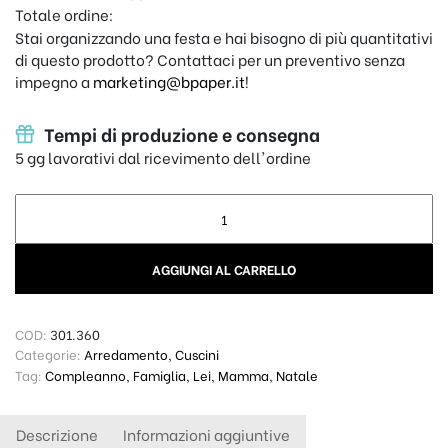
Totale ordine:
Stai organizzando una festa e hai bisogno di più quantitativi
di questo prodotto? Contattaci per un preventivo senza
impegno a
marketing@bpaper.it
!
Tempi di produzione e consegna
5 gg lavorativi dal ricevimento dell'ordine
Cuscino personalizzato - Le regole di mamma quantity
AGGIUNGI AL CARRELLO
COD:
301.360
Categorie:
Arredamento
,
Cuscini
Tag:
Compleanno
,
Famiglia
,
Lei
,
Mamma
,
Natale
Descrizione
Informazioni aggiuntive