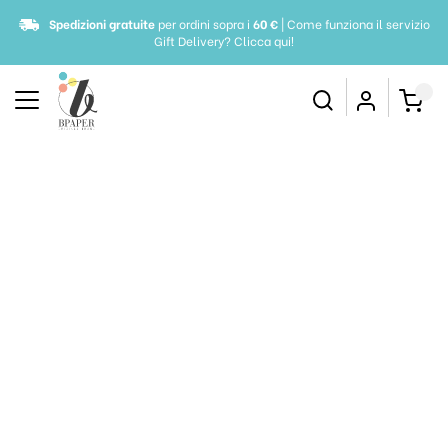
Spedizioni gratuite
per ordini sopra i
60 €
| Come funziona il servizio
Gift Delivery?
Clicca qui!