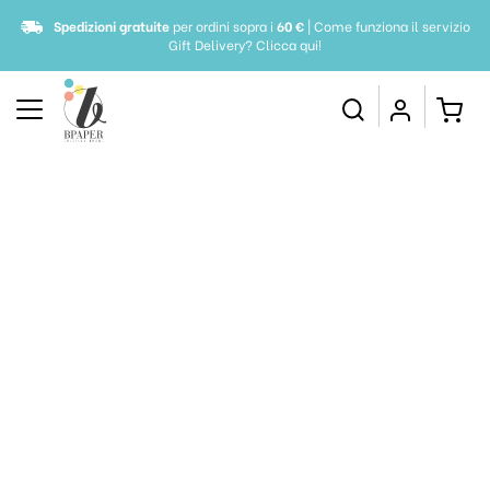
Spedizioni gratuite
per ordini sopra i
60 €
| Come funziona il servizio
Gift Delivery?
Clicca qui!