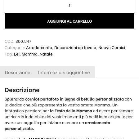
Cornici In Legno Bianche Shabby - Floreale quantity
AGGIUNGI AL CARRELLO
COD:
300.547
Categorie:
Arredamento
,
Decorazioni da tavolo
,
Nuove Cornici
Tag:
Lei
,
Mamma
,
Natale
Descrizione
Informazioni aggiuntive
Descrizione
Splendida
cornice portafoto in legno di betulla personalizzata
con
la dedica che più rappresenta la vostra amata Mamma. Un
fantastico pensiero per
la Festa della Mamma
ed avere per sempre
un ricordo indelebile dei vostri momenti più belli! Idea originale per
avere un oggetto per iniziare a creare un
arredamento
personalizzato.
Un prodotto
MADE IN ITALY
, per esprimere i tuoi sentimenti nel