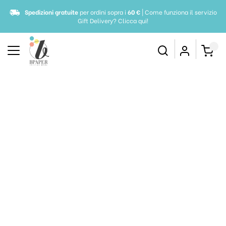
Spedizioni gratuite
per ordini sopra i
60 €
| Come funziona il servizio
Gift Delivery?
Clicca qui!