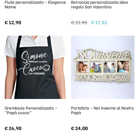
Flute personalizzato – Elegance
Borraccia personalizzata idea
Name
regalo San Valentino
Il prezzo originale era
Il prezzo attua
€
12,90
€
21,90
€
17,52
Grembiule Personalizzato –
Portafoto – Noi Insieme al Nostro
“Papà cuoco”
Papà
€
26,90
€
24,00