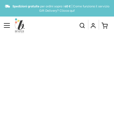
Spedizioni gratuite
per ordini sopra i
60 €
| Come funziona il servizio
Gift Delivery?
Clicca qui!