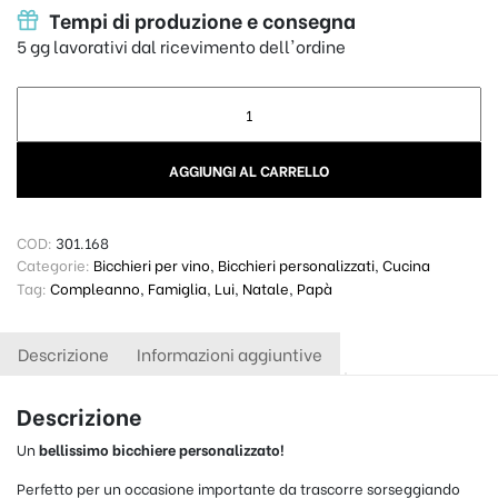
Tempi di produzione e consegna
5 gg lavorativi dal ricevimento dell'ordine
Bicchiere Personalizzato 60cl - Universalmente Unico quanti
AGGIUNGI AL CARRELLO
COD:
301.168
Categorie:
Bicchieri per vino
,
Bicchieri personalizzati
,
Cucina
Tag:
Compleanno
,
Famiglia
,
Lui
,
Natale
,
Papà
Descrizione
Informazioni aggiuntive
Descrizione
Un
bellissimo
bicchiere personalizzato!
Perfetto per un occasione importante da trascorre sorseggiando