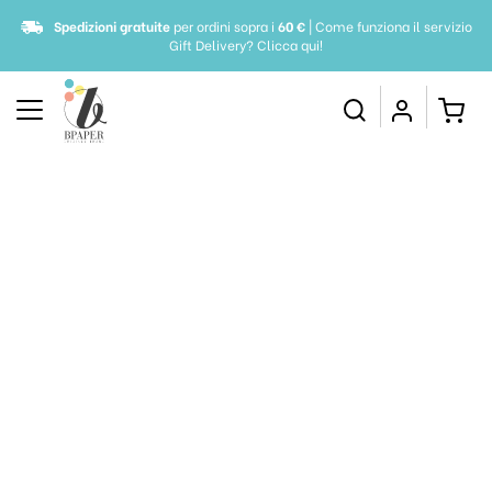
Spedizioni gratuite
per ordini sopra i
60 €
| Come funziona il servizio
Gift Delivery?
Clicca qui!