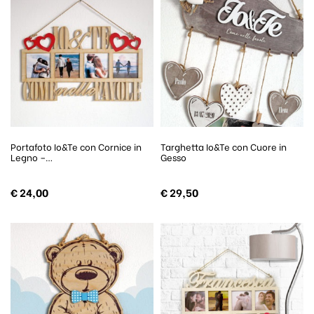
Portafoto Io&Te con Cornice in
Targhetta Io&Te con Cuore in
Legno –…
Gesso
€
24,00
€
29,50